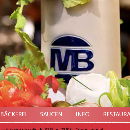
BÄCKEREI
SAUCEN
INFO
RESTAUR
as d'envoi de colis du 31/7 au 23/08 - Congé annuel