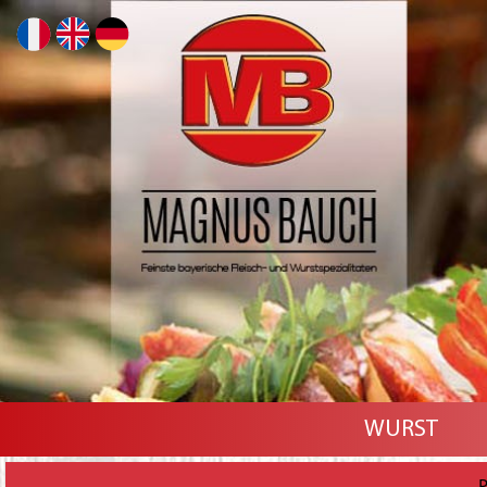
WURST
P