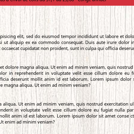
pisicing elit, sed do eiusmod tempor incididunt ut labore et d
si ut aliquip ex ea commodo consequat. Duis aute irure dolor in
t occaecat cupidatat non proident, sunt in culpa qui officia deser
t dolore magna aliqua. Ut enim ad minim veniam, quis nostrud ex
 in reprehenderit in voluptate velit esse cillum dolore eu fu
fficia deserunt mollit anim id est laborum. Lorem ipsum dolor si
ore magna aliqua. Ut enim ad minim veniam?
 aliqua. Ut enim ad minim veniam, quis nostrud exercitation u
nderit in voluptate velit esse cillum dolore eu fugiat nulla par
 mollit anim id est laborum. Lorem ipsum dolor sit amet conse c
. Ut enim ad minim veniam?