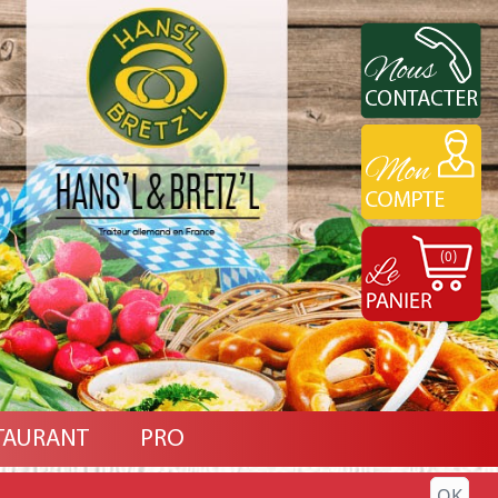
(0)
TAURANT
PRO
OK