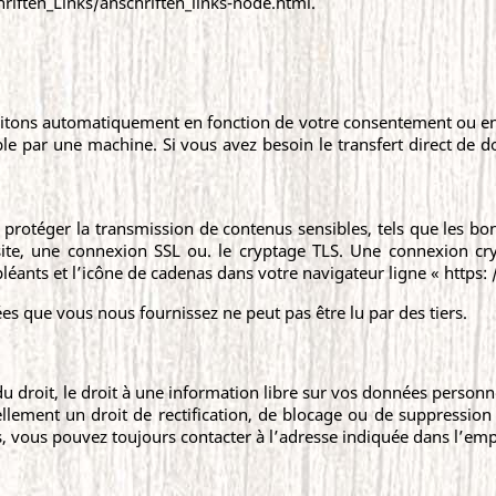
iften_Links/anschriften_links-node.html.
itons automatiquement en fonction de votre consentement ou en 
ible par une machine. Si vous avez besoin le transfert direct de d
pour protéger la transmission de contenus sensibles, tels que l
ite, une connexion SSL ou. le cryptage TLS. Une connexion cryp
léants et l’icône de cadenas dans votre navigateur ligne « https: /
ées que vous nous fournissez ne peut pas être lu par des tiers.
du droit, le droit à une information libre sur vos données personne
llement un droit de rectification, de blocage ou de suppression 
, vous pouvez toujours contacter à l’adresse indiquée dans l’emp