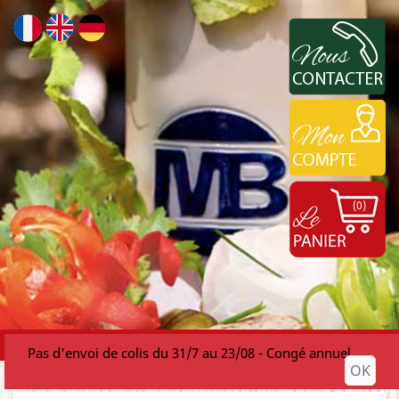
(0)
MENU

Pas d'envoi de colis du 31/7 au 23/08 - Congé annuel
OK